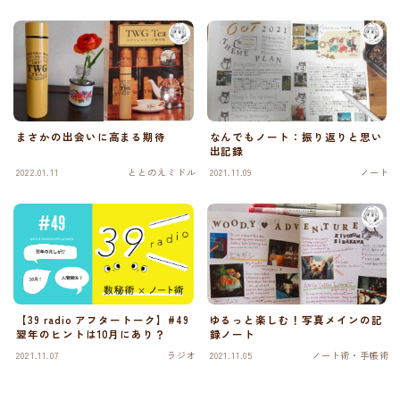
まさかの出会いに高まる期待
なんでもノート：振り返りと思い
出記録
2022.01.11
ととのえミドル
2021.11.09
ノート
【39 radio アフタートーク】#49
ゆるっと楽しむ！写真メインの記
翌年のヒントは10月にあり？
録ノート
2021.11.07
ラジオ
2021.11.05
ノート術・手帳術