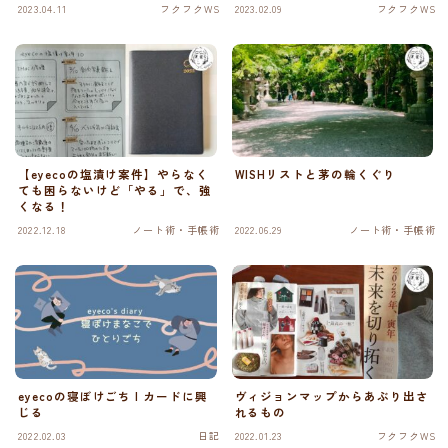
2023.04.11
フクフクWS
2023.02.09
フクフクWS
【eyecoの塩漬け案件】やらなく
WISHリストと茅の輪くぐり
ても困らないけど「やる」で、強
くなる！
2022.12.18
ノート術・手帳術
2022.06.29
ノート術・手帳術
eyecoの寝ぼけごち | カードに興
ヴィジョンマップからあぶり出さ
じる
れるもの
2022.02.03
日記
2022.01.23
フクフクWS