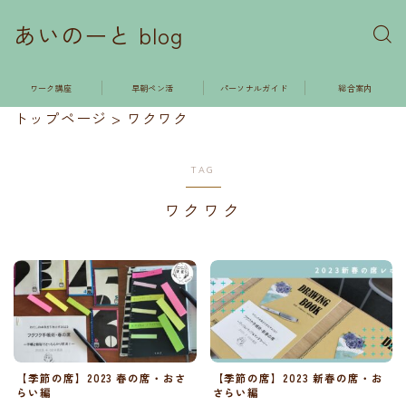
あいのーと blog
ワーク講座
早朝ペン活
パーソナルガイド
総合案内
トップページ
>
ワクワク
TAG
ワクワク
【季節の席】2023 春の席・おさ
【季節の席】2023 新春の席・お
らい編
さらい編