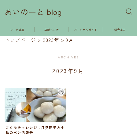
あいのーと blog
ワーク講座
早朝ペン活
パーソナルガイド
総合案内
トップページ
>
2023年
>
9月
ARCHIVES
2023年9月
フクモチャレンジ：月見団子と中
秋のペン活報告