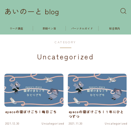
あいのーと blog
ワーク講座
早朝ペン活
パーソナルガイド
総合案内
CATEGORY
Uncategorized
eyecoの寝ぼけごち | 晦日ごち
eyecoの寝ぼけごち | １年にひと
つずつ
2021.12.30
Uncategorized
2021.11.30
Uncategorized