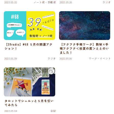
2022.05.22
ノート術・手帳術
2022.05.20
ラジオ
【39radio】#68 ５月の開運アク
【フクフク手帳ワーク】数秘×手
ション！
帳フクフク＜初夏の席＞ととのい
ました！
2022.05.09
ラジオ
2022.05.06
ワーク・イベント
タロットでシュルッと５月を引い
てみたら
2022.05.04
日記