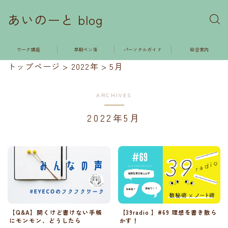
あいのーと blog
ワーク講座
早朝ペン活
パーソナルガイド
総合案内
トップページ
>
2022年
>
5月
ARCHIVES
2022年5月
【39radio 】#69 理想を書き散ら
【Q&A】開くけど書けない手帳
かす！
にモンモン、どうしたら