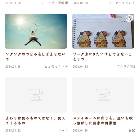
2020.04.30
ノート術・手帳術
2020.04.28
ワーク・イベント
ワクワクのつぼみをしぼませない
ワーク➀やりたいけどできないこ
で
と３つ
2020.04.26
ととのえミドル
2020.04.25
フクフクWS
まわりは見るものではなく、見え
ステイホームに彩りを。迷いを吹
てくるもの
っ飛ばした農家の野菜便
2020.04.22
ノート
2020.04.20
日記