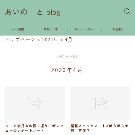
あいのーと blog
ワーク講座
早朝ペン活
パーソナルガイド
総合案内
トップページ
>
2020年
>
4月
ARCHIVES
2020年4月
ワーク②月末の振り返り、新レビ
情報ストックノート×ぼちぼち英
ューのレポートノート
語、再び？