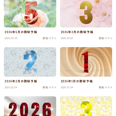
2026年5月の数秘予報
2026年3月の数秘予報
2026.05.03
数秘コラム
2026.03.02
数秘コラム
2026年2月の数秘予報
2026年1月の数秘予報
2026.02.04
数秘コラム
2026.01.04
数秘コラム