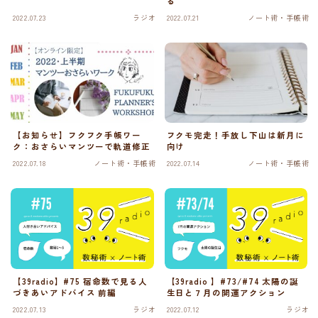
る
2022.07.23
ラジオ
2022.07.21
ノート術・手帳術
【お知らせ】フクフク手帳ワー
フクモ完走！手放し下山は新月に
ク：おさらいマンツーで軌道修正
向け
2022.07.18
ノート術・手帳術
2022.07.14
ノート術・手帳術
【39radio】#75 宿命数で見る人
【39radio 】#73/#74 太陽の誕
づきあいアドバイス 前編
生日と７月の開運アクション
2022.07.13
ラジオ
2022.07.12
ラジオ