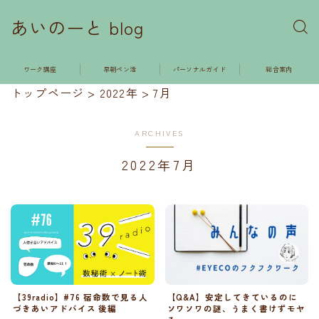
あいのーと blog
ワーク講座
早朝ペン活
パーソナルガイド
総合案内
トップページ
>
2022年
>
7月
ARCHIVES
2022年7月
【39radio】#76 宿命数で見る人
【Q&A】安定してきているのに
づきあいアドバイス 後編
ソワソワの謎、うまく書けずモヤ