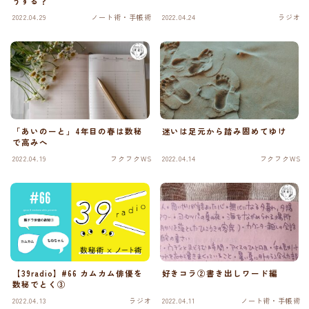
うする？
2022.04.29
ノート術・手帳術
2022.04.24
ラジオ
「あいのーと」4年目の春は数秘
迷いは足元から踏み固めてゆけ
で高みへ
2022.04.19
フクフクWS
2022.04.14
フクフクWS
【39radio】#66 カムカム俳優を
好きコラ②書き出しワード編
数秘でとく③
2022.04.13
ラジオ
2022.04.11
ノート術・手帳術