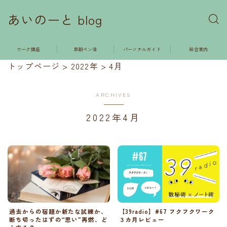
あいのーと blog
ワーク講座
早朝ペン活
パーソナルガイド
総合案内
トップページ
>
2022年
>
4月
ARCHIVES
2022年4月
【39radio】#67 フクフクワーク
過去からの宿題か新たな試練か、
３カ月レビュー
断ち切ったはずの“思い”再燃、ど