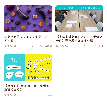
好きコラ①ちょきちょきヴィジュ
【本気を引き出すフクフク手帳ワ
アル編
ーク】春の席・おさらい編
2022.04.07
ノート術・手帳術
2022.04.04
ワーク・イベント
【39radio】#65 カムカム俳優を
数秘でとく②
2022.04.03
ラジオ