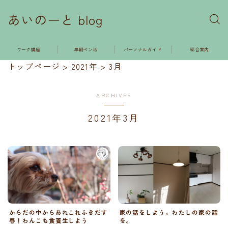
あいのーと blog
ワーク講座
早朝ペン活
パーソナルガイド
総合案内
トップページ
>
2021年
>
3月
ARCHIVES
2021年3月
からだの中からあれこれふきだす
家の話をしよう。わたしの家の話
春！わんこも食養生しよう
を。