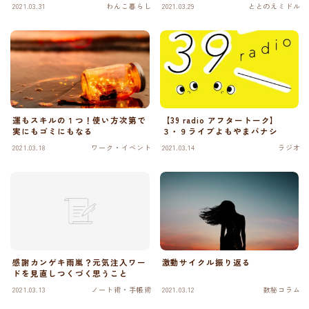
2021.03.31
わんこ暮らし
2021.03.29
ととのえミドル
運もスキルの１つ！使い方次第で
【39 radio アフタートーク】
実にもゴミにもなる
３・９ライブよもやまバナシ
2021.03.18
ワーク・イベント
2021.03.14
ラジオ
感謝カンゲキ雨嵐？元気注入ワー
激動サイクル振り返る
ドを見直しつくづく思うこと
2021.03.13
ノート術・手帳術
2021.03.12
数秘コラム