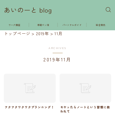
あいのーと blog
ワーク講座
早朝ペン活
パーソナルガイド
総合案内
トップページ
>
2019年
>
11月
ARCHIVES
2019年11月
フクフクワクワクプランニング！
モヤッたらノートという習慣に救
われて