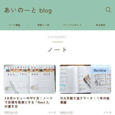
あいのーと blog
ワーク講座
早朝ペン活
パーソナルガイド
総合案内
CATEGORY
ノート
3カ月レビューのやり方｜ノート
12カ月振り返りワーク｜１年の総
で目標を現実にする「Next 3」
集編
の書き方
2026.04.05
ノート
2026.01.05
ノート