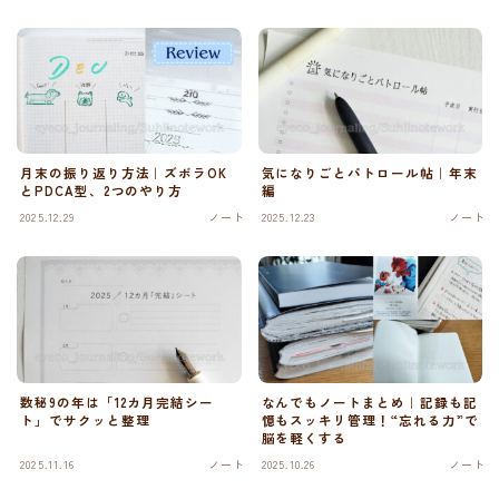
月末の振り返り方法｜ズボラOK
気になりごとパトロール帖｜年末
とPDCA型、2つのやり方
編
2025.12.29
ノート
2025.12.23
ノート
数秘9の年は「12カ月完結シー
なんでもノートまとめ｜記録も記
ト」でサクッと整理
憶もスッキリ管理！“忘れる力”で
脳を軽くする
2025.11.16
ノート
2025.10.26
ノート