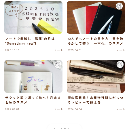
ノートで棚卸し｜数秘1の月は
なんでもノートの書き方｜書き散
"Something new"!
らかして整う「一本化」のススメ
2025.10.15
ノート
2025.04.01
ノート
サクッと振り返って前へ！月末ま
春の席目前！水星逆行期にがっつ
とめのススメ
りレビューで備えを
2024.08.01
ノート
2024.04.04
ノート
もっと見る