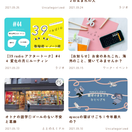
２日生まれの人
2021.09.26
Uncategorized
2021.09.24
ラジオ
【39 radio アフタートーク】#4
【お知らせ】お金のあれこれ、海
４ 変化の月にルーティン
外のこと、聞いてみませんか？
2021.09.23
ラジオ
2021.09.15
ワーク・イベント
オトナの語学①ゴールのない不安
eyecoの寝ぼけごち | 今年最大
と葛藤
の？
2021.09.13
ととのえミドル
2021.09.10
Uncategorized