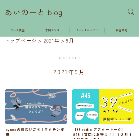
あいのーと blog
ワーク講座
早朝ペン活
パーソナルガイド
総合案内
トップページ
>
2021年
>
9月
ARCHIVES
2021年9月
【39 radio アフタートーク】
eyecoの寝ぼけごち | ワクチン接
#45【質問にお答え！】１２月１
種