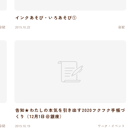
インクあそび・いろあそび①
日記
2019.10.22
日記
告知★わたしの本気を引き出す2020フクフク手帳づ
くり（12月1日＠銀座）
日記
2019.10.19
ワーク・イベント