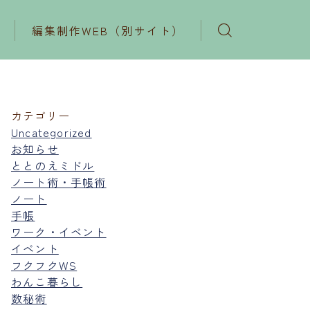
編集制作WEB（別サイト）
カテゴリー
Uncategorized
お知らせ
ととのえミドル
ノート術・手帳術
ノート
手帳
ワーク・イベント
イベント
フクフクWS
わんこ暮らし
数秘術