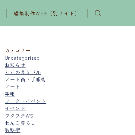
編集制作WEB（別サイト）
カテゴリー
Uncategorized
お知らせ
ととのえミドル
ノート術・手帳術
ノート
手帳
ワーク・イベント
イベント
フクフクWS
わんこ暮らし
数秘術