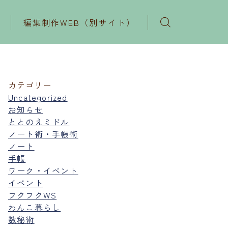
編集制作WEB（別サイト）
カテゴリー
Uncategorized
お知らせ
ととのえミドル
ノート術・手帳術
ノート
手帳
ワーク・イベント
イベント
フクフクWS
わんこ暮らし
数秘術