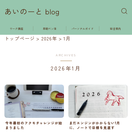
あいのーと blog
ワーク講座
早朝ペン活
パーソナルガイド
総合案内
トップページ
>
2026年
>
1月
ARCHIVES
2026年1月
今年最初のフクモチャレンジが始
まだエンジンがかからない1月
まりました
に、ノートで目標を見直す