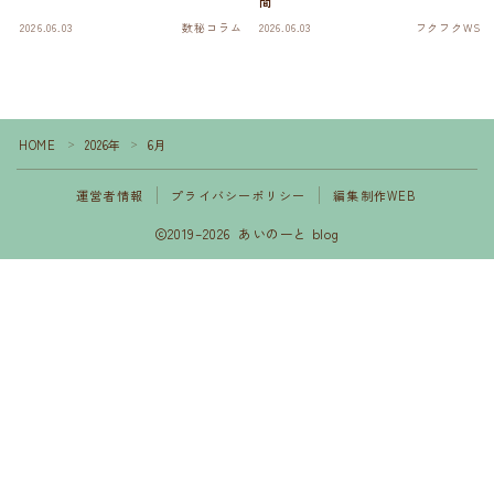
間
2026.06.03
数秘コラム
2026.06.03
フクフクWS
HOME
2026年
6月
＞
＞
運営者情報
プライバシーポリシー
編集制作WEB
2019–2026 あいのーと blog