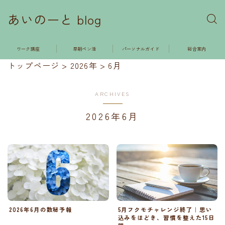
あいのーと blog
ワーク講座
早朝ペン活
パーソナルガイド
総合案内
トップページ
>
2026年
>
6月
ARCHIVES
2026年6月
2026年6月の数秘予報
5月フクモチャレンジ終了｜思い
込みをほどき、習慣を整えた15日