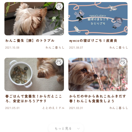
わんこ養生【脾】のトラブル
eyecoの寝ぼけごち | 皮膚炎
2021.10.08
わんこ暮らし
2021.08.07
わんこ暮らし
春ごはんで食養生！からだとここ
からだの中からあれこれふきだす
ろ、安定はかろうアサリ
春！わんこも食養生しよう
2021.05.01
ととのえミドル
2021.03.31
わんこ暮らし
もっと見る