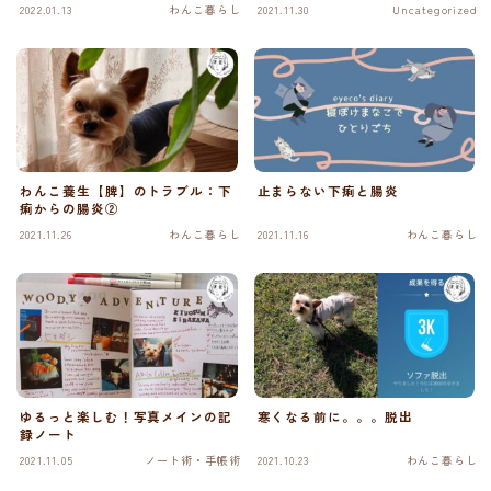
2022.01.13
わんこ暮らし
2021.11.30
Uncategorized
わんこ養生【脾】のトラブル：下
止まらない下痢と腸炎
痢からの腸炎②
2021.11.26
わんこ暮らし
2021.11.16
わんこ暮らし
ゆるっと楽しむ！写真メインの記
寒くなる前に。。。脱出
録ノート
2021.11.05
ノート術・手帳術
2021.10.23
わんこ暮らし