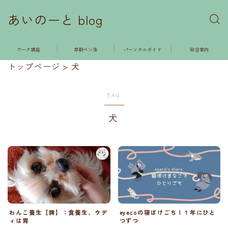
あいのーと blog
ワーク講座
早朝ペン活
パーソナルガイド
総合案内
トップページ
>
犬
TAG
犬
わんこ養生【脾】：食養生、ウデ
eyecoの寝ぼけごち | １年にひと
ィは胃
つずつ