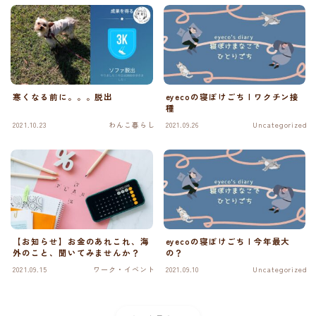
寒くなる前に。。。脱出
eyecoの寝ぼけごち | ワクチン接
種
2021.10.23
わんこ暮らし
2021.09.26
Uncategorized
【お知らせ】お金のあれこれ、海
eyecoの寝ぼけごち | 今年最大
外のこと、聞いてみませんか？
の？
2021.09.15
ワーク・イベント
2021.09.10
Uncategorized