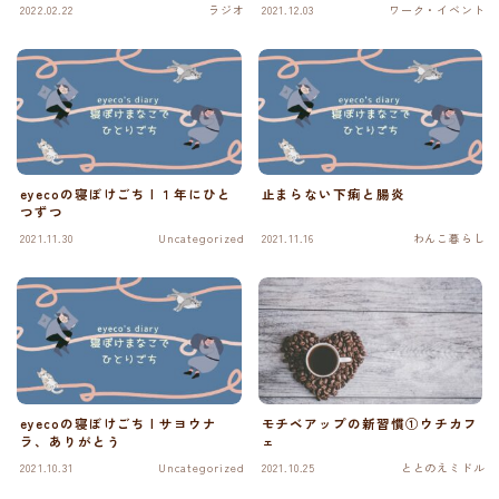
2022.02.22
ラジオ
2021.12.03
ワーク・イベント
eyecoの寝ぼけごち | １年にひと
止まらない下痢と腸炎
つずつ
2021.11.30
Uncategorized
2021.11.16
わんこ暮らし
eyecoの寝ぼけごち | サヨウナ
モチベアップの新習慣①ウチカフ
ラ、ありがとう
ェ
2021.10.31
Uncategorized
2021.10.25
ととのえミドル