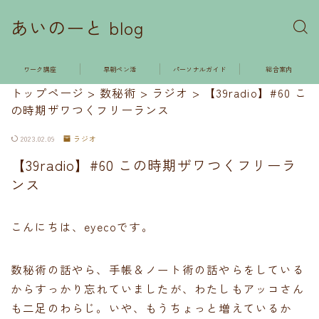
あいのーと blog
ワーク講座
早朝ペン活
パーソナルガイド
総合案内
トップページ
>
数秘術
>
ラジオ
>
【39radio】#60 こ
の時期ザワつくフリーランス
2023.02.09
ラジオ
【39radio】#60 この時期ザワつくフリーラ
ンス
こんにちは、eyecoです。
数秘術の話やら、手帳＆ノート術の話やらをしている
からすっかり忘れていましたが、わたしもアッコさん
も二足のわらじ。いや、もうちょっと増えているか