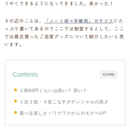
うやくできるようになってきました。長かった！
その辺のことは、
「ノート術×手帳術」カテゴリ
にた
っぷり書いてあるのでここでは割愛するとして、ここ
では最近買ったご自愛グッズについて紹介したいと思
います。
Contents
CLOSE
１杯60円くらいは高い？ 安い？
１台２役・３役こなすポテンシャルの高さ
選べる楽しさ！ワクワクからのモチベUP