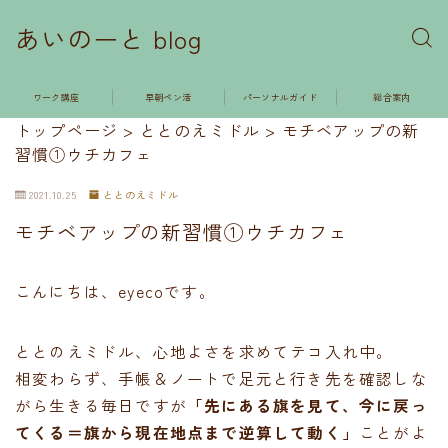
あいのーと blog
ワーク講座
早朝ペン活
パーソナルガイド
総合案内
トップページ
>
ととのえミドル
>
モチベアップの新
習慣①ウチカフェ
2021.10.25
ととのえミドル
モチベアップの新習慣①ウチカフェ
こんにちは、eyecoです。
ととのえミドル、心地よさを求めてテコ入れ中。
相変わらず、手帳＆ノートで足元と行き先を確認しな
がら生きる毎日ですが
「先にある旗を見て、今に戻っ
てくる＝旗から現在地点まで逆算して動く」
ことがよ