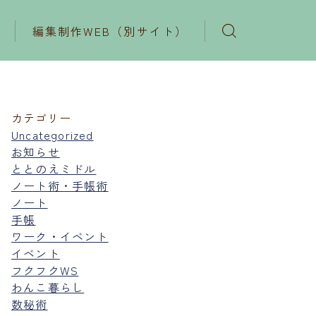
編集制作WEB（別サイト）
カテゴリー
Uncategorized
お知らせ
ととのえミドル
ノート術・手帳術
ノート
手帳
ワーク・イベント
イベント
フクフクWS
わんこ暮らし
数秘術