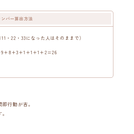
ナンバー算出方法
11・22・33になった人はそのままで）
9+8+3+1+1+1+2=26
間即行動が吉。
す。