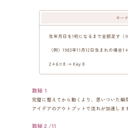
キー
生年月日を1桁になるまで全部足す（※
〈例〉1983年11月12日生まれの場合1+
2+6=8 → Key 8
数秘１
完璧に整えてから動くより、思いついた瞬
アイデアのアウトプットで流れが加速しま
数秘２/11