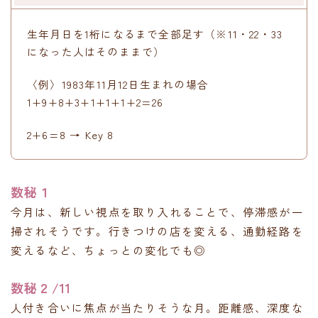
生年月日を1桁になるまで全部足す（※11・22・33
になった人はそのままで）
〈例〉1983年11月12日生まれの場合
1+9+8+3+1+1+1+2=26
2+6=8 → Key 8
数秘１
今月は、新しい視点を取り入れることで、停滞感が一
掃されそうです。行きつけの店を変える、通勤経路を
変えるなど、ちょっとの変化でも◎
数秘２/11
人付き合いに焦点が当たりそうな月。距離感、深度な