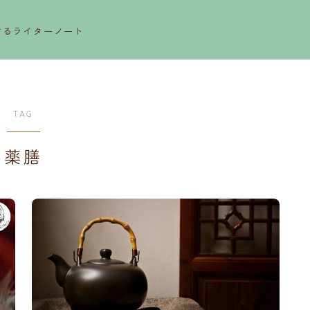
するライターノート
TAG
薬膳