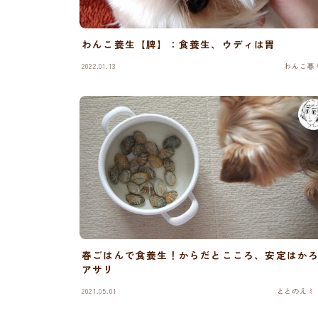
わんこ養生【脾】：食養生、ウディは胃
2022.01.13
わんこ暮
春ごはんで食養生！からだとこころ、安定はか
アサリ
2021.05.01
ととのえミ