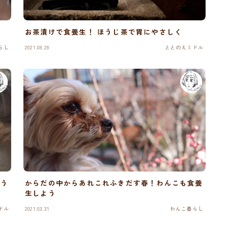
お茶漬けで食養生！ ほうじ茶で胃にやさしく
らし
2021.08.28
ととのえミドル
ろう
からだの中からあれこれふきだす春！わんこも食養
生しよう
ドル
2021.03.31
わんこ暮らし