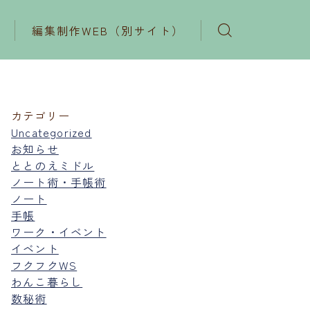
編集制作WEB（別サイト）
カテゴリー
Uncategorized
お知らせ
ととのえミドル
ノート術・手帳術
ノート
手帳
ワーク・イベント
イベント
フクフクWS
わんこ暮らし
数秘術