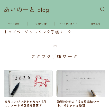
あいのーと blog
ワーク講座
早朝ペン活
パーソナルガイド
総合案内
トップページ
>
フクフク手帳ワーク
TAG
フクフク手帳ワーク
まだエンジンがかからない1月
数秘9の年は「12カ月完結シー
に、ノートで目標を見直す
ト」でサクッと整理