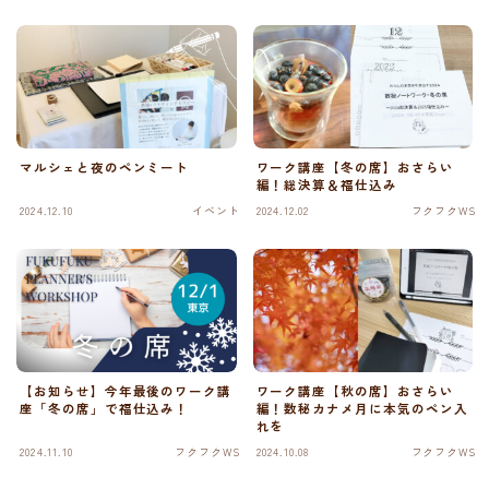
マルシェと夜のペンミート
ワーク講座【冬の席】おさらい
編！総決算＆福仕込み
2024.12.10
イベント
2024.12.02
フクフクWS
【お知らせ】今年最後のワーク講
ワーク講座【秋の席】おさらい
座「冬の席」で福仕込み！
編！数秘カナメ月に本気のペン入
れを
2024.11.10
フクフクWS
2024.10.08
フクフクWS