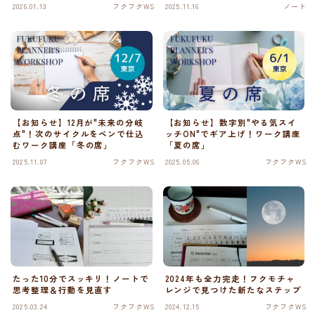
2026.01.13
フクフクWS
2025.11.16
ノート
【お知らせ】12月が"未来の分岐
【お知らせ】数字別"やる気スイ
点"！次のサイクルをペンで仕込
ッチON"でギア上げ！ワーク講座
むワーク講座「冬の席」
「夏の席」
2025.11.07
フクフクWS
2025.05.06
フクフクWS
たった10分でスッキリ！ノートで
2024年も全力完走！フクモチャ
思考整理＆行動を見直す
レンジで見つけた新たなステップ
2025.03.24
フクフクWS
2024.12.15
フクフクWS