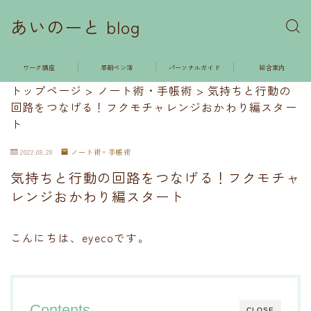
あいのーと blog
ワーク講座
早朝ペン活
パーソナルガイド
総合案内
トップページ
>
ノート術・手帳術
>
気持ちと行動の
回路をつなげる！フクモチャレンジおかわり編スター
ト
2022.08.28
ノート術・手帳術
気持ちと行動の回路をつなげる！フクモチャ
レンジおかわり編スタート
こんにちは、eyecoです。
Contents
CLOSE