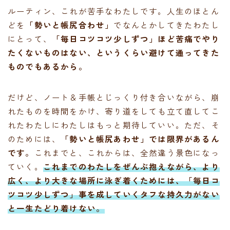
ルーティン、これが苦手なわたしです。人生のほとん
どを
「勢いと帳尻合わせ」
でなんとかしてきたわたし
にとって、
「毎日コツコツ少しずつ」ほど苦痛でやり
たくないものはない、というくらい避けて通ってきた
ものでもあるから。
だけど、ノート＆手帳とじっくり付き合いながら、崩
れたものを時間をかけ、寄り道をしても立て直してこ
れたわたしにわたしはもっと期待していい。ただ、そ
のためには、
「勢いと帳尻あわせ」では限界があるん
です。
これまでと、これからは、全然違う景色になっ
ていく。
これまでのわたしをぜんぶ抱えながら、より
広く、より大きな場所に泳ぎ着くためには、「毎日コ
ツコツ少しずつ」事を成していくタフな持久力がない
と一生たどり着けない。