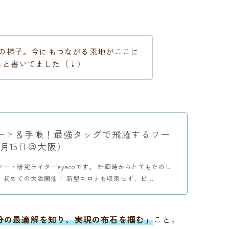
催時の様子。今にもつながる素地がここに
こと書いてました（↓）
ート＆手帳！最強タッグで飛躍するワー
月15日＠大阪）
ート研究ライターeyecoです。 計画時からとてもたのし
初めての大阪開催！ 新型コロナも収束せず、ピ...
分の最適解を知り、実現の布石を掴む」
こと。