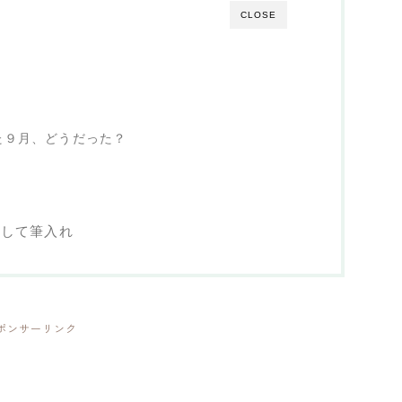
CLOSE
た９月、どうだった？
リ
指して筆入れ
ポンサーリンク