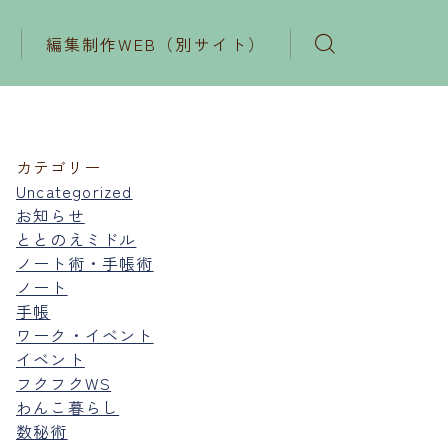
編集制作WEB（別サイト）
カテゴリー
Uncategorized
お知らせ
ととのえミドル
ノート術・手帳術
ノート
手帳
ワーク・イベント
イベント
フクフクWS
わんこ暮らし
数秘術