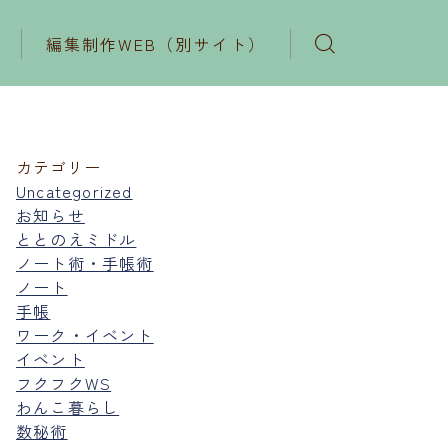
編集制作WEB（別サイト）
カテゴリー
Uncategorized
お知らせ
ととのえミドル
ノート術・手帳術
ノート
手帳
ワーク・イベント
イベント
フクフクWS
わんこ暮らし
数秘術