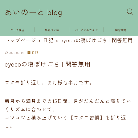
あいのーと blog
ワーク講座
早朝ペン活
パーソナルガイド
総合案内
トップページ
>
日記
>
eyecoの寝ぼけごち | 問答無用
2023.02.19
日記
eyecoの寝ぼけごち | 問答無用
フクモ折り返し、お月様も半月です。
新月から満月までの15日間、月がだんだんと満ちてい
くリズムに合わせて、
コツコツと積み上げていく【フクモ習慣】も折り返
し。