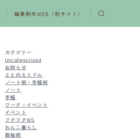
編集制作WEB（別サイト）
カテゴリー
Uncategorized
お知らせ
ととのえミドル
ノート術・手帳術
ノート
手帳
ワーク・イベント
イベント
フクフクWS
わんこ暮らし
数秘術