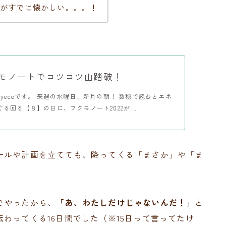
がすでに懐かしい。。。！
フクモノートでコツコツ山踏破！
yecoです。 来週の水曜日、新月の朝！ 数秘で読むとエネ
る回る【８】の日に、フクモノート2022が...
ールや計画を立てても、降ってくる「まさか」や「ま
でやったから、
「あ、わたしだけじゃないんだ！」
と
わってくる16日間でした（※15日って言ってたけ