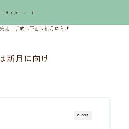
するライターノート
完走！手放し下山は新月に向け
は新月に向け
CLOSE