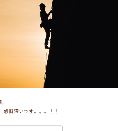
慣。
ー、感慨深いです。。。！！