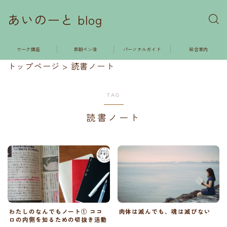
あいのーと blog
ワーク講座
早朝ペン活
パーソナルガイド
総合案内
トップページ
>
読書ノート
TAG
読書ノート
わたしのなんでもノート① ココ
肉体は滅んでも、魂は滅びない
ロの内側を知るための切抜き活動