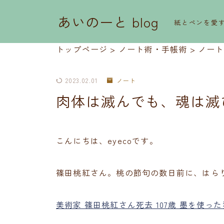
あいのーと blog
紙とペンを愛
トップページ
>
ノート術・手帳術
>
ノート
2023.02.01
ノート
肉体は滅んでも、魂は滅
こんにちは、eyecoです。
篠田桃紅さん。桃の節句の数日前に、はら
美術家 篠田桃紅さん死去 107歳 墨を使った独