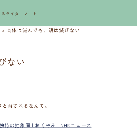
するライターノート
>
肉体は滅んでも、魂は滅びない
びない
りと召されるなんて。
特の抽象画 | おくやみ | NHKニュース