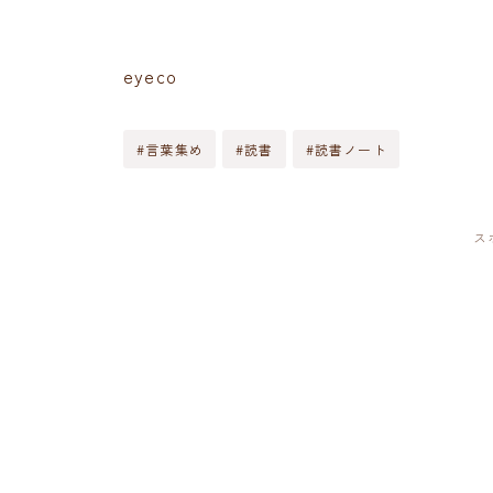
eyeco
#言葉集め
#読書
#読書ノート
ス