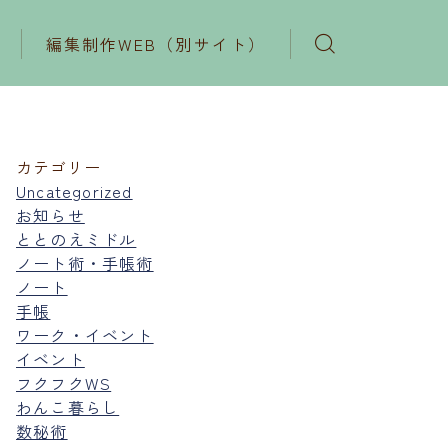
編集制作WEB（別サイト）
カテゴリー
Uncategorized
お知らせ
ととのえミドル
ノート術・手帳術
ノート
手帳
ワーク・イベント
イベント
フクフクWS
わんこ暮らし
数秘術