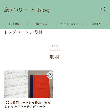
あいのーと blog
ワーク講座
早朝ペン活
パーソナルガイド
総合案内
トップページ
>
取材
TAG
取材
100の質問ノートから得た「わた
し」セルフコーチングノート