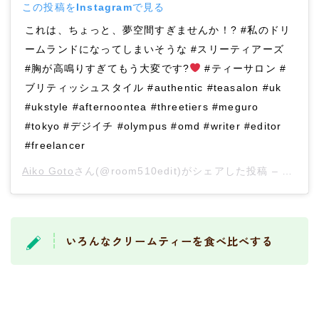
この投稿をInstagramで見る
これは、ちょっと、夢空間すぎませんか！? #私のドリ
ームランドになってしまいそうな #スリーティアーズ
#胸が高鳴りすぎてもう大変です?
#ティーサロン #
ブリティッシュスタイル #authentic #teasalon #uk
#ukstyle #afternoontea #threetiers #meguro
#tokyo #デジイチ #olympus #omd #writer #editor
#freelancer
Aiko Goto
さん(@room510edit)がシェアした投稿 –
2019
いろんなクリームティーを食べ比べする