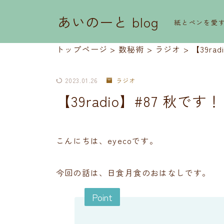
あいのーと blog
紙とペンを愛
トップページ
>
数秘術
>
ラジオ
>
【39r
2023.01.26
ラジオ
【39radio】#87 秋
こんにちは、eyecoです。
今回の話は、日食月食のおはなしです。
Point