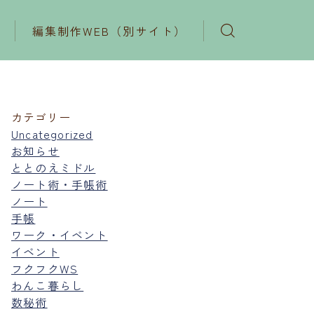
編集制作WEB（別サイト）
カテゴリー
Uncategorized
お知らせ
ととのえミドル
ノート術・手帳術
ノート
手帳
ワーク・イベント
イベント
フクフクWS
わんこ暮らし
数秘術