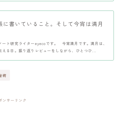
帳に書いていること。そして今宵は満月
ノート研究ライターeyecoです。 今宵満月です。満月は、
伝える日。振り返りレビューをしながら、ひとつひ...
秘術
ポンサーリンク