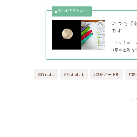
いつも手
です
こんにちは、
日頃の感謝を
#39radio
#Radiotalk
#数秘ノート術
#数
ス