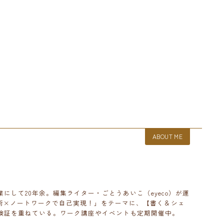
ABOUT ME
にして20年余。編集ライター・ごとうあいこ（eyeco）が運
秘術×ノートワークで自己実現！」をテーマに、【書く＆シェ
検証を重ねている。ワーク講座やイベントも定期開催中。