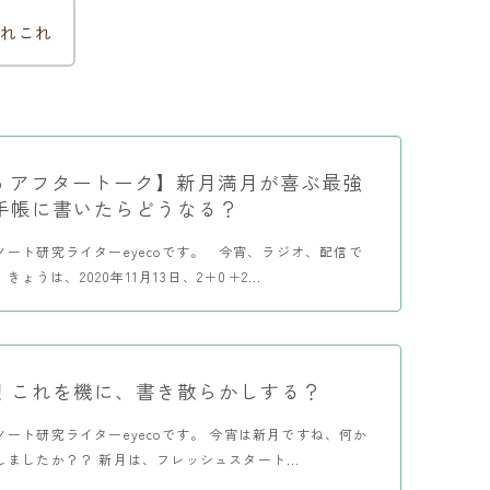
れこれ
adio アフタートーク】新月満月が喜ぶ最強
手帳に書いたらどうなる？
ノート研究ライターeyecoです。 今宵、ラジオ、配信で
きょうは、2020年11月13日、2＋0＋2...
！これを機に、書き散らかしする？
ート研究ライターeyecoです。 今宵は新月ですね、何か
ましたか？？ 新月は、フレッシュスタート...