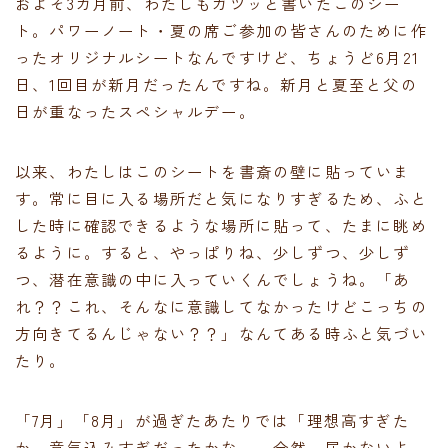
およそ3カ月前、わたしもガツッと書いたこのシー
ト。パワーノート・夏の席ご参加の皆さんのために作
ったオリジナルシートなんですけど、ちょうど6月21
日、1回目が新月だったんですね。新月と夏至と父の
日が重なったスペシャルデー。
以来、わたしはこのシートを書斎の壁に貼っていま
す。常に目に入る場所だと気になりすぎるため、ふと
した時に確認できるような場所に貼って、たまに眺め
るように。すると、やっぱりね、少しずつ、少しず
つ、潜在意識の中に入っていくんでしょうね。「あ
れ？？これ、そんなに意識してなかったけどこっちの
方向きてるんじゃない？？」なんてある時ふと気づい
たり。
「7月」「8月」が過ぎたあたりでは「理想高すぎた
か。意気込みすぎだったかなー、全然、届かないよ。