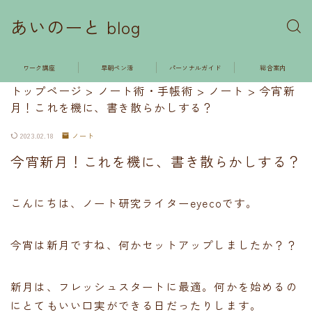
あいのーと blog
ワーク講座
早朝ペン活
パーソナルガイド
総合案内
トップページ
>
ノート術・手帳術
>
ノート
>
今宵新
月！これを機に、書き散らかしする？
2023.02.18
ノート
今宵新月！これを機に、書き散らかしする？
こんにちは、ノート研究ライターeyecoです。
今宵は新月ですね、何かセットアップしましたか？？
新月は、フレッシュスタートに最適。何かを始めるの
にとてもいい口実ができる日だったりします。