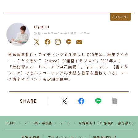
ABOUT ME
eyeco
数秘ノートワーク主宰 | 編集ライター
書籍編集制作・ライティングを生業にして20年余。編集ライタ
ー・ごとうあいこ（eyeco）が運営するブログ。2019年より
「数秘術×ノートワークで自己実現！」をテーマに、【書く＆
シェア】でセルフコーチングの実践＆検証を重ねている。ワー
ク講座やイベントも定期開催中。
SHARE
HOME
ノート術・手帳術
ノート
今宵新月！これを機に、書き散らか
＞
＞
＞
運営者情報
プライバシーポリシー
編集制作WEB