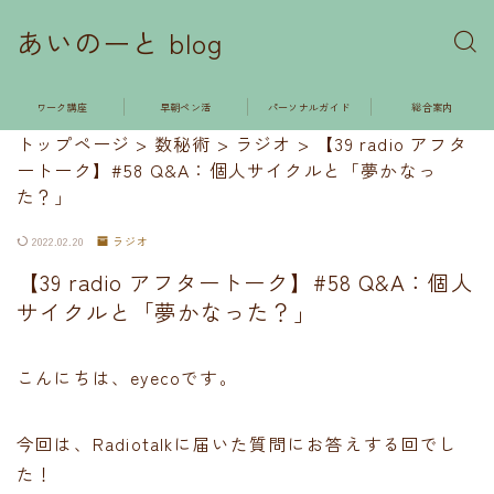
あいのーと blog
ワーク講座
早朝ペン活
パーソナルガイド
総合案内
トップページ
>
数秘術
>
ラジオ
>
【39 radio アフタ
ートーク】#58 Q&A：個人サイクルと「夢かなっ
た？」
2022.02.20
ラジオ
【39 radio アフタートーク】#58 Q&A：個人
サイクルと「夢かなった？」
こんにちは、eyecoです。
今回は、Radiotalkに届いた質問にお答えする回でし
た！