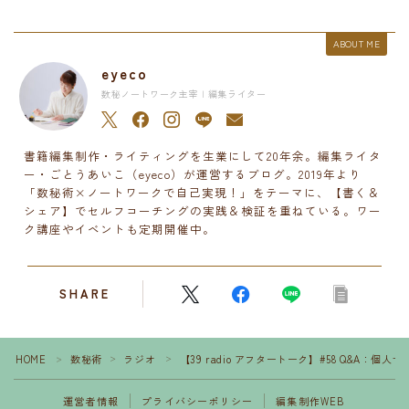
ABOUT ME
eyeco
数秘ノートワーク主宰 | 編集ライター
書籍編集制作・ライティングを生業にして20年余。編集ライタ
ー・ごとうあいこ（eyeco）が運営するブログ。2019年より
「数秘術×ノートワークで自己実現！」をテーマに、【書く＆
シェア】でセルフコーチングの実践＆検証を重ねている。ワー
ク講座やイベントも定期開催中。
SHARE
HOME
数秘術
ラジオ
【39 radio アフタートーク】#58 Q&A：
＞
＞
＞
運営者情報
プライバシーポリシー
編集制作WEB