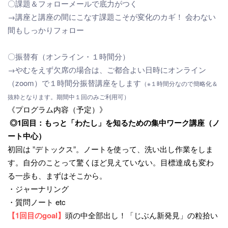
〇課題＆フォローメールで底力がつく
→講座と講座の間にこなす課題こそが変化のカギ！ 会わない
間もしっかりフォロー
〇振替有（オンライン・１時間分）
→やむをえず欠席の場合は、ご都合よい日時にオンライン
（zoom）で１時間分振替講座をします
（※１時間分なので簡略化＆
抜粋となります。期間中１回のみご利用可）
《プログラム内容（予定）》
◎1回目：もっと「わたし」を知るための集中ワーク講座（
ノ
ート中心）
初回は ”デトックス”。ノートを使って、洗い出し作業をしま
す。
自分のことって驚くほど見えていない。目標達成も変わ
る一歩も、
まずはそこから。
・ジャーナリング
・質問ノート etc
【1回目のgoal】
頭の中全部出し！「じぶん新発見」の粒拾い