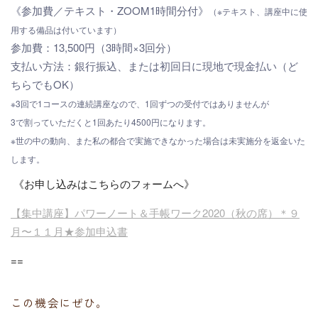
《参加費／テキスト・ZOOM1時間分付》
（※テキスト、講座中に使
用する備品は付いています）
参加費：13,500円（3時間×3回分）
支払い方法：銀行振込、または初回日に現地で現金払い（
ど
ちらでもOK）
※3回で1コースの連続講座なので、
1回ずつの受付ではありませんが
3で割っていただくと1回あたり4500円になります。
※世の中の動向、
また私の都合で実施できなかった場合は未実施分を返金いた
します
。
《お申し込みはこちらのフォームへ》
【集中講座】パワーノート＆手帳ワーク2020（秋の席）＊９
月〜１１月★参加申込書
==
この機会にぜひ。