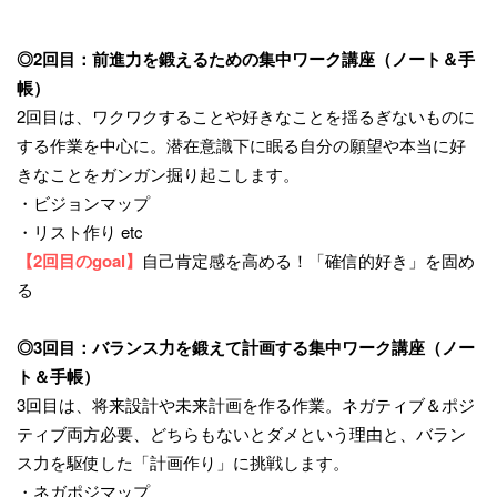
◎2回目：前進力を鍛えるための集中ワーク講座（ノート＆手
帳）
2回目は、
ワクワクすることや好きなことを揺るぎないものに
する作業を中心
に。
潜在意識下に眠る自分の願望や本当に好
きなことをガンガン掘り起
こします。
・ビジョンマップ
・リスト作り etc
【2回目のgoal】
自己肯定感を高める！「確信的好き」
を固め
る
◎3回目：バランス力を鍛えて計画する集中ワーク講座（ノー
ト＆
手帳）
3回目は、将来設計や未来計画を作る作業。
ネガティブ＆ポジ
ティブ両方必要、
どちらもないとダメという理由と、
バラン
ス力を駆使した「計画作り」に挑戦します。
・ネガポジマップ