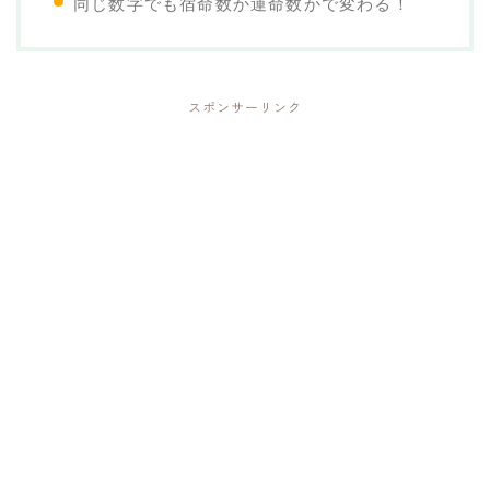
同じ数字でも宿命数か運命数かで変わる！
スポンサーリンク