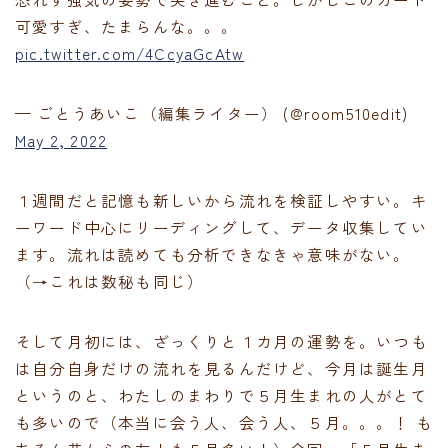
可愛すぎ、たまらんな。。。
pic.twitter.com/4CcyaGcAtw
— ごとうあいこ（編集ライター） (@room510edit)
May 2, 2022
１週間だと記憶も新しいから流れを検証しやすい。キ
ーワード中心にリーディングして、データ収集してい
ます。流れは読めても分析できなきゃ意味がない。
（→これは数秘も同じ）
そして月初には、ざっくりと１カ月の運勢を。いつも
は自分自身だけの流れを見るんだけど、今月は誕生月
というのと、わたしのまわりで５月生まれの人がとて
も多いので（本当に会う人、会う人、５月。。。！ も