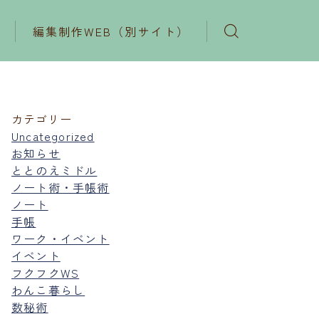
編集制作WEB（別サイト）
カテゴリー
Uncategorized
お知らせ
ととのえミドル
ノート術・手帳術
ノート
手帳
ワーク・イベント
イベント
フクフクWS
わんこ暮らし
数秘術