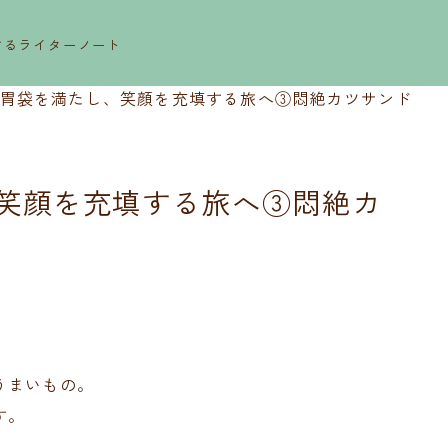
するライターノート
胃袋を満たし、笑顔を充填する旅へ③悶絶カツサンド
笑顔を充填する旅へ③悶絶カ
うまいもの。
す。