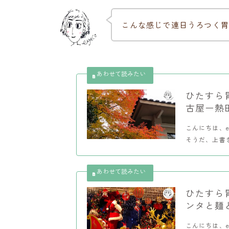
こんな感じで連日うろつく胃
ひたすら
古屋ー熱
こんにちは、e
そうだ、上書き
ひたすら
ンタと麺
こんにちは、e