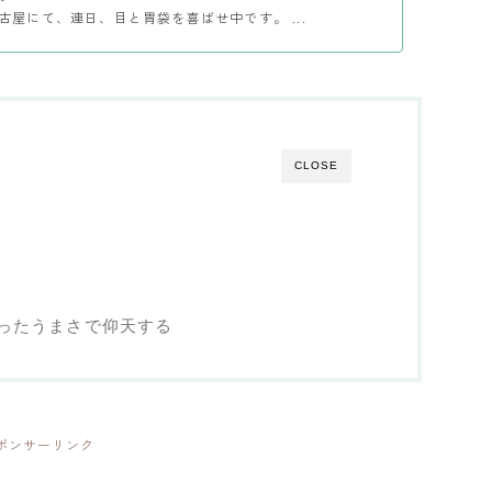
古屋にて、連日、目と胃袋を喜ばせ中です。 ...
CLOSE
ったうまさで仰天する
ポンサーリンク