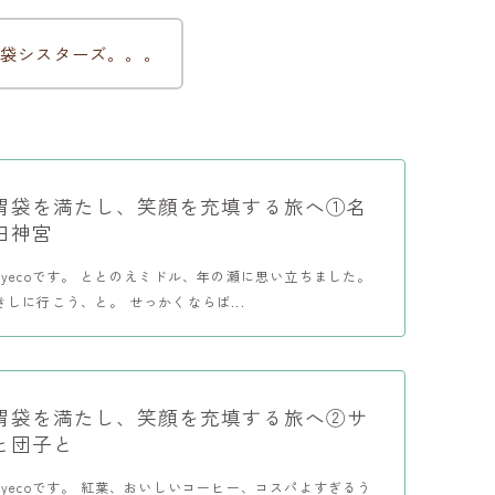
袋シスターズ。。。
胃袋を満たし、笑顔を充填する旅へ①名
田神宮
yecoです。 ととのえミドル、年の瀬に思い立ちました。
しに行こう、と。 せっかくならば...
胃袋を満たし、笑顔を充填する旅へ②サ
と団子と
yecoです。 紅葉、おいしいコーヒー、コスパよすぎるう