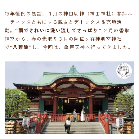
毎年恒例の初詣、１月の神田明神（神田神社）参拝ル
ーティンをともにする親友とデトックス＆充填活
動。
“雨できれいに洗い流してさっぱり”
２月の香取
神宮から、春の先取り３月の阿佐ヶ谷神明宮神社
で
“八難除”
し、今回は、亀戸天神へ行ってきました。