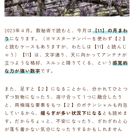
2023年４月。数秘術で読むと、今月は
【11】の月まわ
り
になります。（※マスターナンバーを使わず【２】
と読むケースもありますが、わたしは【11】と読んじ
ゃう）【11】は、文字通り、天に向かってアンテナが
立つような格好、スルッと降りてくる、という
感覚的
な力が強い数字
です。
また、足すと【２】になることから、分かれてひとつ
ずつ別物になったり、溶け合って１つに融合したり
と、両極端な要素をもつ【２】のポテンシャルも内包
しているから、
揺らぎが多い状況下になる
とも読めま
す。だからちょっと、不安になったり、ざわざわと心
が落ち着かない気分になったりするかもしれません