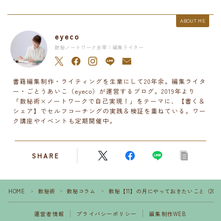
ABOUT ME
eyeco
数秘ノートワーク主宰 | 編集ライター
書籍編集制作・ライティングを生業にして20年余。編集ライタ
ー・ごとうあいこ（eyeco）が運営するブログ。2019年より
「数秘術×ノートワークで自己実現！」をテーマに、【書く＆
シェア】でセルフコーチングの実践＆検証を重ねている。ワー
ク講座やイベントも定期開催中。
SHARE
HOME
数秘術
数秘コラム
数秘【11】の月にやっておきたいこと（202
＞
＞
＞
運営者情報
プライバシーポリシー
編集制作WEB