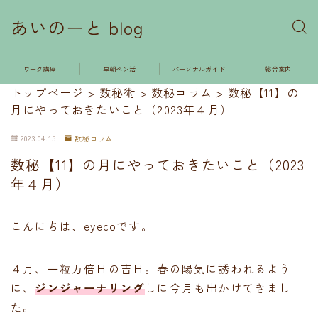
あいのーと blog
ワーク講座
早朝ペン活
パーソナルガイド
総合案内
トップページ
>
数秘術
>
数秘コラム
>
数秘【11】の
月にやっておきたいこと（2023年４月）
2023.04.15
数秘コラム
数秘【11】の月にやっておきたいこと（2023
年４月）
こんにちは、eyecoです。
４月、一粒万倍日の吉日。春の陽気に誘われるよう
に、
ジンジャーナリング
しに今月も出かけてきまし
た。