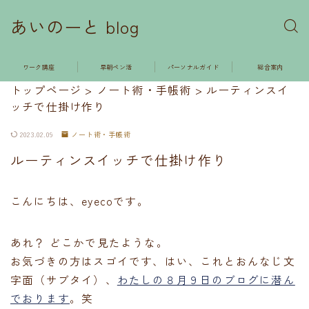
あいのーと blog
ワーク講座
早朝ペン活
パーソナルガイド
総合案内
トップページ
>
ノート術・手帳術
>
ルーティンスイ
ッチで仕掛け作り
2023.02.09
ノート術・手帳術
ルーティンスイッチで仕掛け作り
こんにちは、eyecoです。
あれ？ どこかで見たような。
お気づきの方はスゴイです、はい、これとおんなじ文
字面（サブタイ）、
わたしの８月９日のブログに潜ん
でおります
。笑