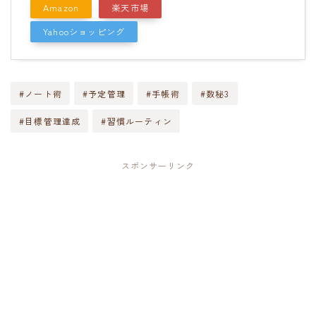
Amazon
楽天市場
Yahooショッピング
#ノート術
#予定管理
#手帳術
#数秘3
#目標管理達成
#習慣ルーティン
スポンサーリンク