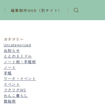
編集制作WEB（別サイト）
カテゴリー
Uncategorized
お知らせ
ととのえミドル
ノート術・手帳術
ノート
手帳
ワーク・イベント
イベント
フクフクWS
わんこ暮らし
数秘術