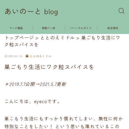
あいのーと blog
ワーク講座
早朝ペン活
パーソナルガイド
総合案内
トップページ
>
ととのえミドル
>
巣ごもり生活にワ
ク粒スパイスを
2023.01.19
ととのえミドル
巣ごもり生活にワク粒スパイスを
＊2019.7.7公開→2021.5.7更新
こんにちは、eyecoです。
巣こもり生活にもすっかり慣れてしまい、無性に何か
特別なことをしたい！ という思いも薄れているこの