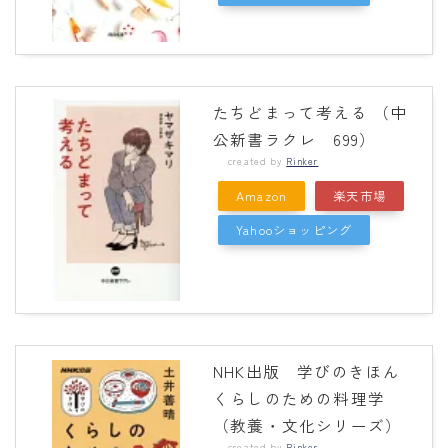
たちどまって考える （中
公新書ラクレ 699）
created by
Rinker
Amazon
楽天市場
Yahooショッピング
NHK出版 学びのきほん
くらしのための料理学
（教養・文化シリーズ）
created by
Rinker