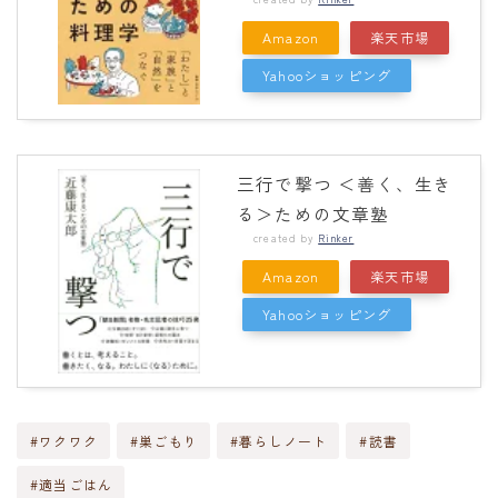
Amazon
楽天市場
Yahooショッピング
三行で撃つ ＜善く、生き
る＞ための文章塾
created by
Rinker
Amazon
楽天市場
Yahooショッピング
#ワクワク
#巣ごもり
#暮らしノート
#読書
#適当ごはん