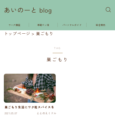
あいのーと blog
ワーク講座
早朝ペン活
パーソナルガイド
総合案内
トップページ
>
巣ごもり
TAG
巣ごもり
巣ごもり生活にワク粒スパイスを
2021.05.07
ととのえミドル