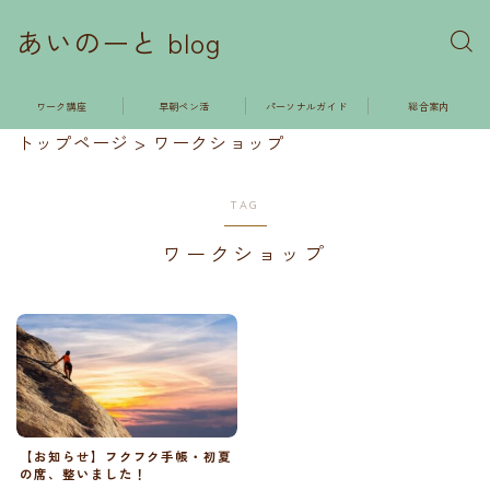
あいのーと blog
ワーク講座
早朝ペン活
パーソナルガイド
総合案内
トップページ
>
ワークショップ
TAG
ワークショップ
【お知らせ】フクフク手帳・初夏
の席、整いました！