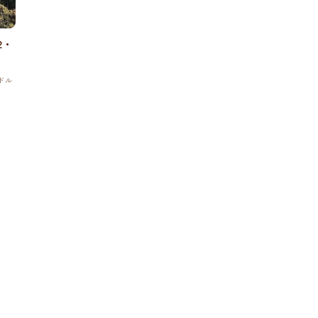
2・
ドル