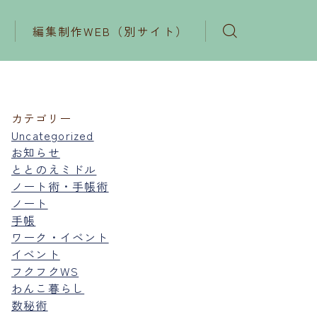
編集制作WEB（別サイト）
カテゴリー
Uncategorized
お知らせ
ととのえミドル
ノート術・手帳術
ノート
手帳
ワーク・イベント
イベント
フクフクWS
わんこ暮らし
数秘術