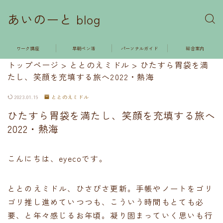
あいのーと blog
ワーク講座
早朝ペン活
パーソナルガイド
総合案内
トップページ
>
ととのえミドル
>
ひたすら胃袋を満
たし、笑顔を充填する旅へ2022・熱海
2023.01.19
ととのえミドル
ひたすら胃袋を満たし、笑顔を充填する旅へ
2022・熱海
こんにちは、eyecoです。
ととのえミドル、ひさびさ更新。手帳やノートをゴリ
ゴリ推し進めていつつも、こういう時間もとても必
要、と年々感じるお年頃。凝り固まっていく思いも行