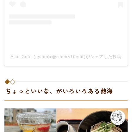
Aiko Goto (eyeco)(@room510edit)がシェアした投稿
ちょっといいな、がいろいろある熱海